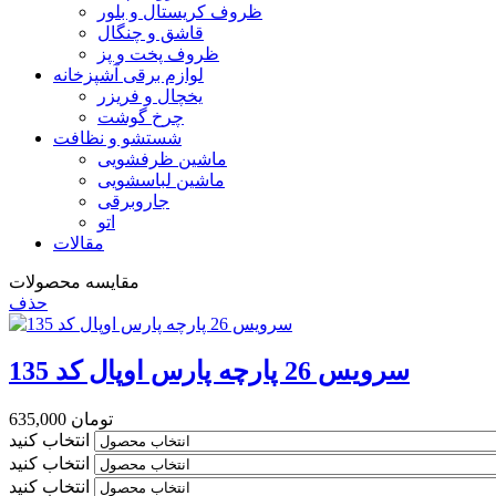
ظروف کریستال و بلور
قاشق و چنگال
ظروف پخت و پز
لوازم برقی آشپزخانه
یخچال و فریزر
چرخ گوشت
شستشو و نظافت
ماشین ظرفشویی
ماشین لباسشویی
جاروبرقی
اتو
مقالات
مقایسه محصولات
حذف
سرویس 26 پارچه پارس اوپال کد 135
635,000 تومان
انتخاب کنید
انتخاب کنید
انتخاب کنید