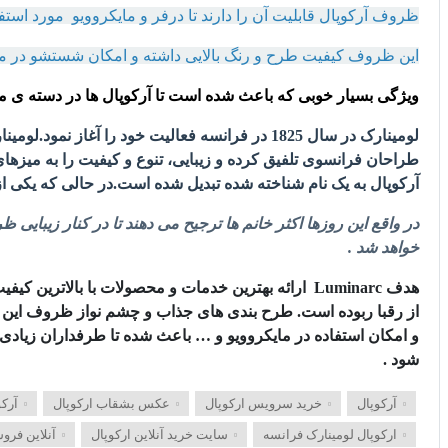
ظروف آرکوپال قابلیت آن را دارند تا درفر و مایکروویو مورد استفاد
این ظروف کیفیت طرح و رنگ بالایی داشته و امکان شستشو در ما
ویژگی بسیار خوبی که باعث شده است تا آرکوپال ها در دسته ی 
لومینارک در سال 1825 در فرانسه فعالیت خود ر
طراحان فرانسوی تلفیق کرده و زیبایی، تنوع و کیفیت را به میزها
آرکوپال به یک نام شناخته شده تبدیل شده است.در حالی که یکی از نشان های تج
در واقع این روزها اکثر خانم ها ترجیح می دهند تا در کنار زیبای
خواهد شد .
از رقبا ربوده است. طرح بندی های جذاب و چشم نواز ظروف این 
شود .
آرکوپال
خرید سرویس ارکوپال
عکس بشقاب ارکوپال
آرکو
ارکوپال لومینارک فرانسه
سایت خرید آنلاین ارکوپال
آنلاین فرو