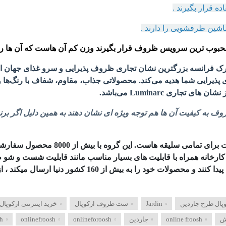
ه قرار بگیرند .
شین ظرفشویی را دارند .
محبوب ترین سرویس ظروف قرار بگیرند وزن کم آن هاست که آن ها را 
ا آغاز نمود.لومینارک فرانسه بزرگترین نشان تجاری ظروف پذیرایی و سرو غذای
ی پذیرایی شما هدیه می‌کند. محصولاتی جذاب، مقاوم، شفاف با رنگ‌ها
اری Luminarc می‌باشد.
ی ظروف به کیفیت آن ها هم توجه ویژه ای نشان دهند به همین دلیل اگر 
کارخانه همراه با قابلیت های بسیار مناسب مانند قابلیت شست و ش
و امکان استفاده در مایکروویو و … باعث شده تا طرفداران زی
پال طرح جاردین
Jardin
ست ظروف ارکوپال
خرید اینترنتی ارکوپال
ش
online froosh
جاردین
onlineforoosh
onlinefroosh
onlinefrush