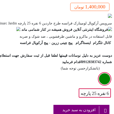
1,400,000
تومان
سرویس آرکوپال لومینارک فرانسه طرح جاردین 6 نفره 25 پارچه Luminarc Jardin
فروشگاه اینترنتی آنلاین فروش همیشه در کنار شمامی ماند
قابل استفاده در ماکرو و ماشین ظرفشویی ، ضد شوک و ضربه
کانال تلگرام
اینستاگرام
پیج چینی زرین -
پیج آرکوپال
فرانسه
دوست عزیز به دلیل نوسانات قیمتها لطفا قبل از ثبت سفارش جهت استعلام
شماره 09128383742
اقدام فرمایید
(باتشکرازحسن توجه شما)
6 نفره 25 پارچه
افزودن به سبد خرید