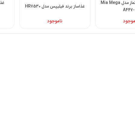
غذاساز برند کرکماز مدل Mia Mega
غذاساز برند فیلیپس مدل HR7530
A447-
موجود
ناموجود