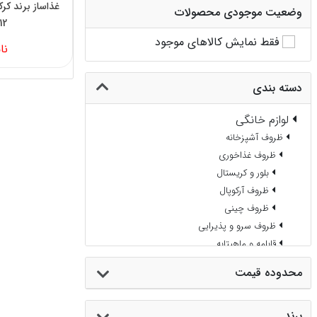
وضعیت موجودی محصولات
12
فقط نمایش کالاهای موجود
نا
دسته بندی
لوازم خانگی
ظروف آشپزخانه
ظروف غذاخوری
بلور و کریستال
ظروف آرکوپال
ظروف چینی
ظروف سرو و پذیرایی
قابلمه و ماهیتابه
کفگیر و ملاقه
محدوده قیمت
قاشق ، چنگال و کارد
پارچ و لیوان
برند
فنجان و نعلبکی